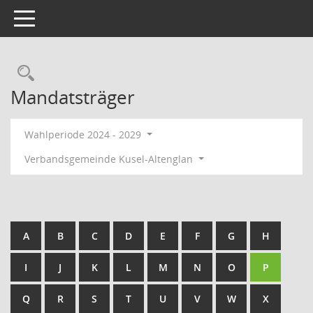
Toggle navigation
Rechercheauswahl
Mandatsträger
Wahlperiode 2024 - 2029
Verbandsgemeinde Kusel-Altenglan
A
B
C
D
E
F
G
H
I
J
K
L
M
N
O
P
Q
R
S
T
U
V
W
X