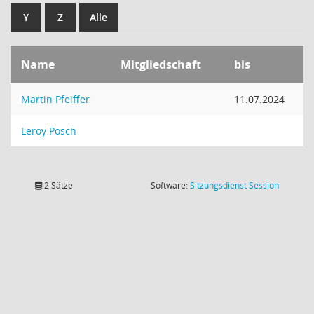
Y
Z
Alle
Name
Mitgliedschaft
bis
Martin Pfeiffer
11.07.2024
Leroy Posch
(Wird in
2 Sätze
Software:
Sitzungsdienst
Session