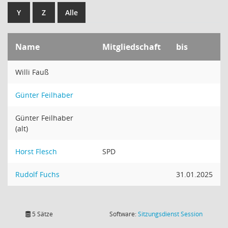
Y
Z
Alle
Name
Mitgliedschaft
bis
Willi Fauß
Günter Feilhaber
Günter Feilhaber
(alt)
Horst Flesch
SPD
Rudolf Fuchs
31.01.2025
(Wird in
5 Sätze
Software:
Sitzungsdienst
Session