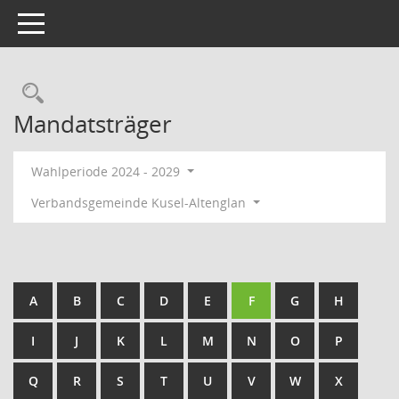
Toggle navigation
Rechercheauswahl
Mandatsträger
Wahlperiode 2024 - 2029
Verbandsgemeinde Kusel-Altenglan
A
B
C
D
E
F
G
H
I
J
K
L
M
N
O
P
Q
R
S
T
U
V
W
X