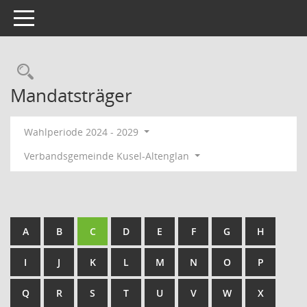
Toggle navigation
Rechercheauswahl
Mandatsträger
Wahlperiode 2024 - 2029
Verbandsgemeinde Kusel-Altenglan
A
B
C
D
E
F
G
H
I
J
K
L
M
N
O
P
Q
R
S
T
U
V
W
X