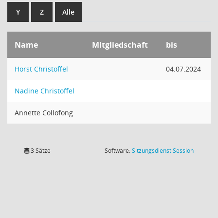
Y
Z
Alle
Name
Mitgliedschaft
bis
Horst Christoffel
04.07.2024
Nadine Christoffel
Annette Collofong
(Wird in
3 Sätze
Software:
Sitzungsdienst
Session