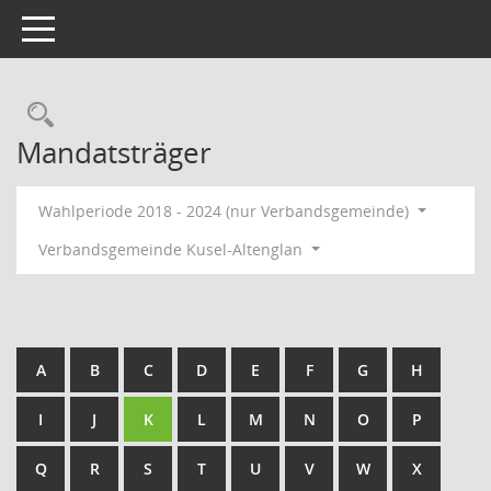
Toggle navigation
Rechercheauswahl
Mandatsträger
Wahlperiode 2018 - 2024 (nur Verbandsgemeinde)
Verbandsgemeinde Kusel-Altenglan
A
B
C
D
E
F
G
H
I
J
K
L
M
N
O
P
Q
R
S
T
U
V
W
X