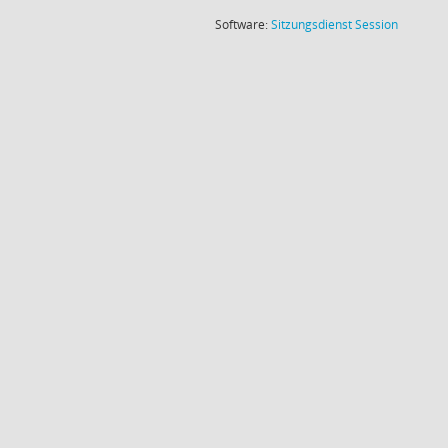
(Wird in
Software:
Sitzungsdienst
Session