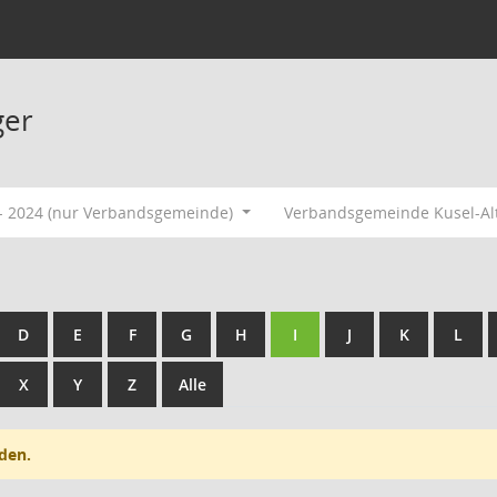
ger
- 2024 (nur Verbandsgemeinde)
Verbandsgemeinde Kusel-Al
D
E
F
G
H
I
J
K
L
X
Y
Z
Alle
den.