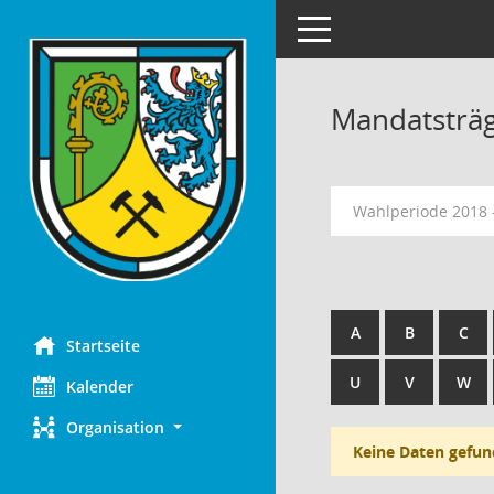
Toggle navigation
Mandatsträ
Wahlperiode 2018 
A
B
C
Startseite
U
V
W
Kalender
Organisation
Keine Daten gefun