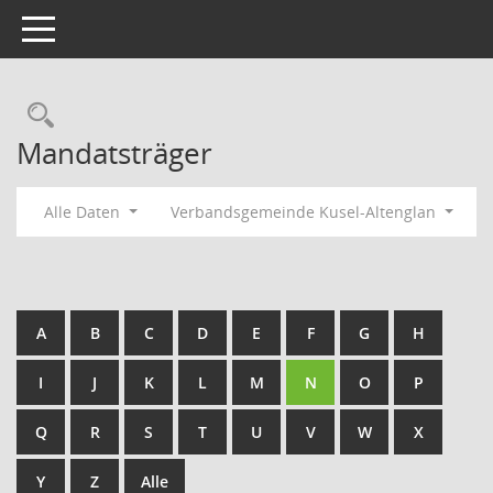
Toggle navigation
Rechercheauswahl
Mandatsträger
Alle Daten
Verbandsgemeinde Kusel-Altenglan
A
B
C
D
E
F
G
H
I
J
K
L
M
N
O
P
Q
R
S
T
U
V
W
X
Y
Z
Alle