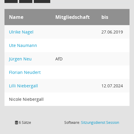
Name
Mitgliedschaft
bis
Ulrike Nagel
27.06.2019
Ute Naumann
Jürgen Neu
AfD
Florian Neudert
Lilli Niebergall
12.07.2024
Nicole Niebergall
(Wird in
6 Sätze
Software:
Sitzungsdienst
Session