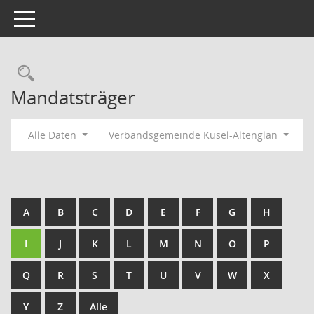
Toggle navigation
Rechercheauswahl
Mandatsträger
Alle Daten
Verbandsgemeinde Kusel-Altenglan
A
B
C
D
E
F
G
H
I
J
K
L
M
N
O
P
Q
R
S
T
U
V
W
X
Y
Z
Alle