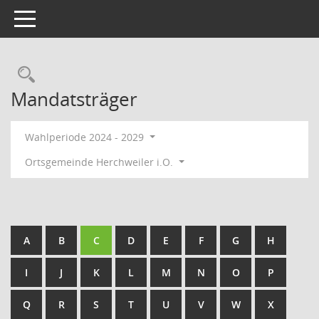
Toggle navigation
Rechercheauswahl
Mandatsträger
Wahlperiode 2024 - 2029
Ortsgemeinde Herchweiler i.O.
A
B
C
D
E
F
G
H
I
J
K
L
M
N
O
P
Q
R
S
T
U
V
W
X