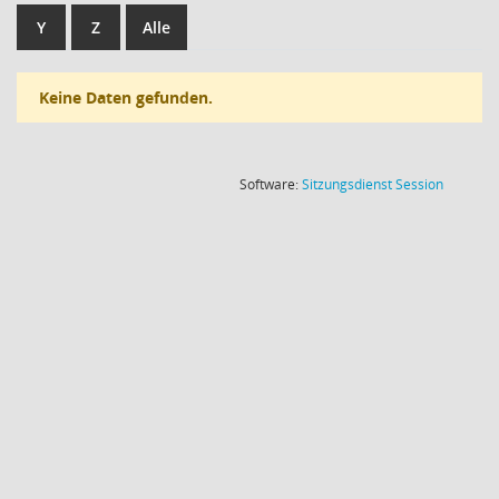
Y
Z
Alle
Keine Daten gefunden.
(Wird in
Software:
Sitzungsdienst
Session