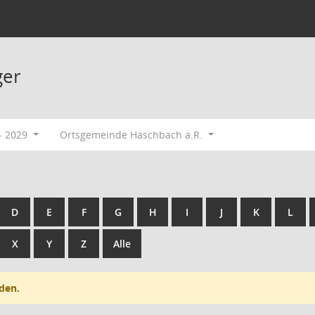
ger
- 2029
Ortsgemeinde Haschbach a.R.
D
E
F
G
H
I
J
K
L
X
Y
Z
Alle
den.