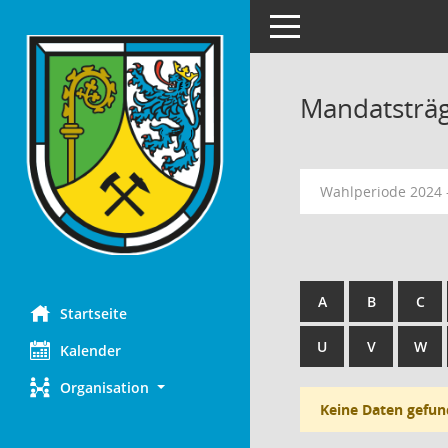
Toggle navigation
Mandatsträ
Wahlperiode 2024 
A
B
C
Startseite
U
V
W
Kalender
Organisation
Keine Daten gefun