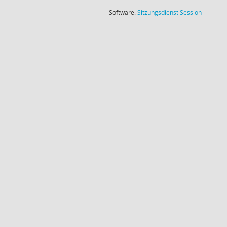
(Wird in
Software:
Sitzungsdienst
Session