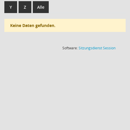
Y
Z
Alle
Keine Daten gefunden.
(Wird in
Software:
Sitzungsdienst
Session