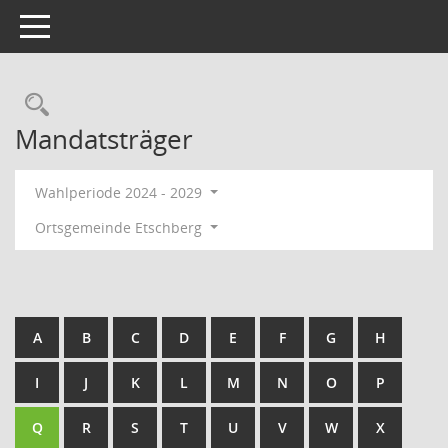
Toggle navigation
Rechercheauswahl
Mandatsträger
Wahlperiode 2024 - 2029
Ortsgemeinde Etschberg
A
B
C
D
E
F
G
H
I
J
K
L
M
N
O
P
Q
R
S
T
U
V
W
X