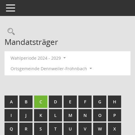
Toggle navigation
Rechercheauswahl
Mandatsträger
Wahlperiode 2024 - 2029
Ortsgemeinde Dennweiler-Frohnbach
A
B
C
D
E
F
G
H
I
J
K
L
M
N
O
P
Q
R
S
T
U
V
W
X