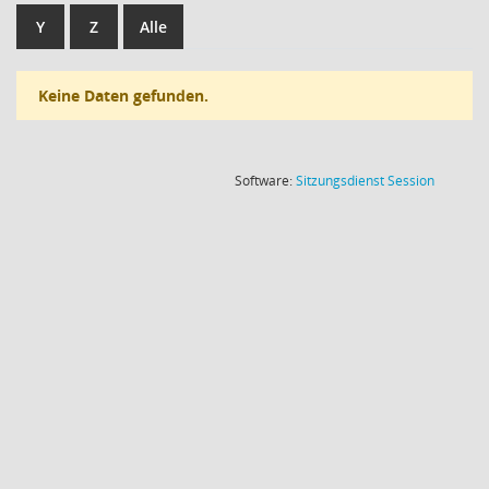
Y
Z
Alle
Keine Daten gefunden.
(Wird in
Software:
Sitzungsdienst
Session