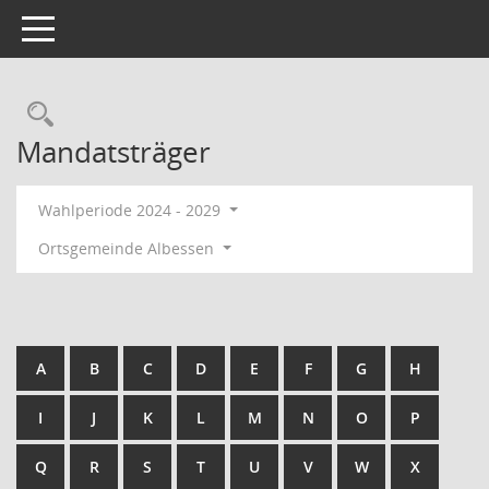
Toggle navigation
Rechercheauswahl
Mandatsträger
Wahlperiode 2024 - 2029
Ortsgemeinde Albessen
A
B
C
D
E
F
G
H
I
J
K
L
M
N
O
P
Q
R
S
T
U
V
W
X