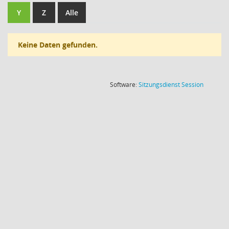
Y
Z
Alle
Keine Daten gefunden.
(Wird in
Software:
Sitzungsdienst
Session