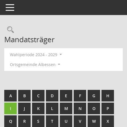
Toggle navigation
Rechercheauswahl
Mandatsträger
Wahlperiode 2024 - 2029
Ortsgemeinde Albessen
A
B
C
D
E
F
G
H
I
J
K
L
M
N
O
P
Q
R
S
T
U
V
W
X