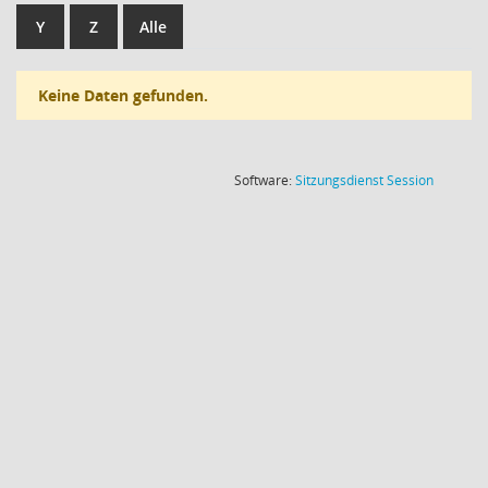
Y
Z
Alle
Keine Daten gefunden.
(Wird in
Software:
Sitzungsdienst
Session