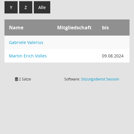
Y
Z
Alle
Name
Mitgliedschaft
bis
Gabriele Valerius
Martin Erich Volles
09.08.2024
(Wird in
2 Sätze
Software:
Sitzungsdienst
Session