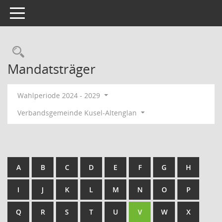
Toggle navigation
Rechercheauswahl
Mandatsträger
Wahlperiode 2024 - 2029
Verbandsgemeinde Kusel-Altenglan
A
B
C
D
E
F
G
H
I
J
K
L
M
N
O
P
Q
R
S
T
U
V
W
X