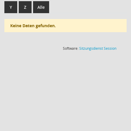
Y
Z
Alle
Keine Daten gefunden.
(Wird in
Software:
Sitzungsdienst
Session