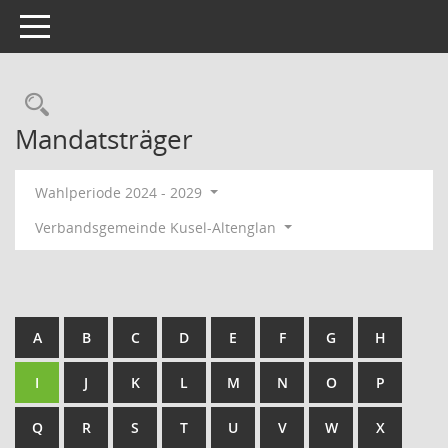
Toggle navigation
Rechercheauswahl
Mandatsträger
Wahlperiode 2024 - 2029
Verbandsgemeinde Kusel-Altenglan
A
B
C
D
E
F
G
H
I
J
K
L
M
N
O
P
Q
R
S
T
U
V
W
X