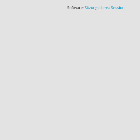
(Wird in
Software:
Sitzungsdienst
Session