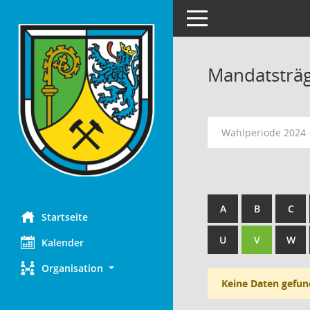
Toggle navigation
Mandatsträ
Wahlperiode 2024 
A
B
C
Startseite
U
V
W
Kalender
Organisation
Keine Daten gefun