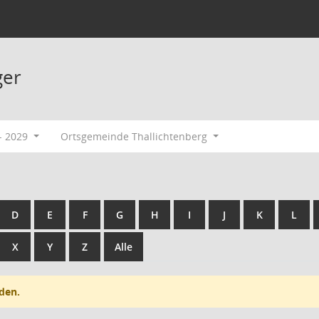
ger
- 2029
Ortsgemeinde Thallichtenberg
D
E
F
G
H
I
J
K
L
X
Y
Z
Alle
den.