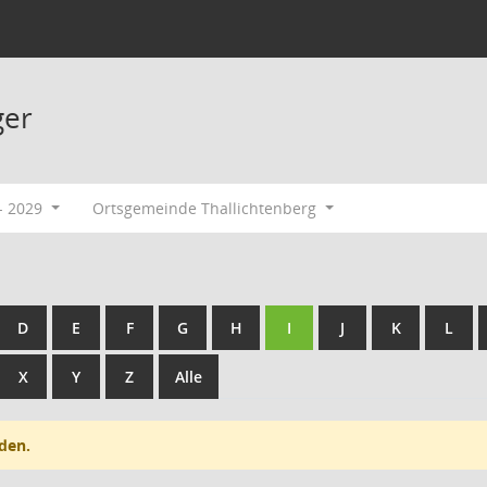
ger
- 2029
Ortsgemeinde Thallichtenberg
D
E
F
G
H
I
J
K
L
X
Y
Z
Alle
den.