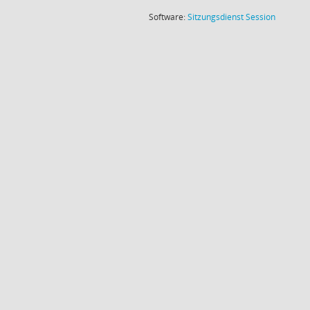
(Wird in
Software:
Sitzungsdienst
Session