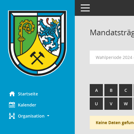
Toggle navigation
Mandatsträ
Wahlperiode 2024 
A
B
C
Startseite
U
V
W
Kalender
Organisation
Keine Daten gefun