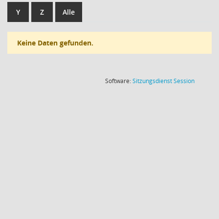
Y
Z
Alle
Keine Daten gefunden.
(Wird in
Software:
Sitzungsdienst
Session