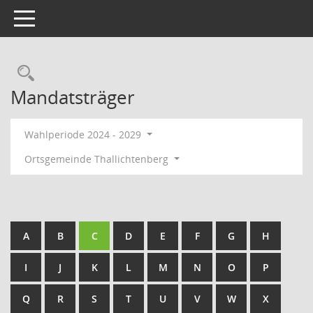
Toggle navigation
Rechercheauswahl
Mandatsträger
Wahlperiode 2024 - 2029
Ortsgemeinde Thallichtenberg
A
B
C
D
E
F
G
H
I
J
K
L
M
N
O
P
Q
R
S
T
U
V
W
X