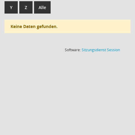
Y
Z
Alle
Keine Daten gefunden.
(Wird in
Software:
Sitzungsdienst
Session