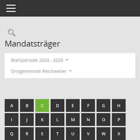
Toggle navigation
Rechercheauswahl
Mandatsträger
Wahlperiode 2024 - 2029
Ortsgemeinde Reichweiler
A
B
C
D
E
F
G
H
I
J
K
L
M
N
O
P
Q
R
S
T
U
V
W
X