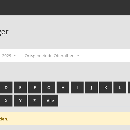
ger
- 2029
Ortsgemeinde Oberalben
D
E
F
G
H
I
J
K
L
X
Y
Z
Alle
den.