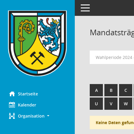
Toggle navigation
Mandatsträ
Wahlperiode 2024 
A
B
C
Startseite
U
V
W
Kalender
Organisation
Keine Daten gefun