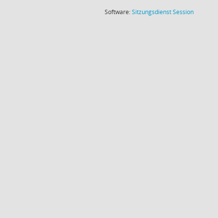
(Wird in
Software:
Sitzungsdienst
Session