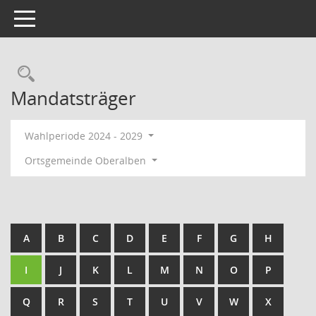
Toggle navigation
Rechercheauswahl
Mandatsträger
Wahlperiode 2024 - 2029
Ortsgemeinde Oberalben
A
B
C
D
E
F
G
H
I
J
K
L
M
N
O
P
Q
R
S
T
U
V
W
X