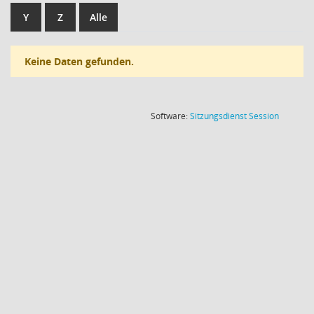
Y
Z
Alle
Keine Daten gefunden.
(Wird in
Software:
Sitzungsdienst
Session