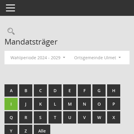
Toggle navigation
Rechercheauswahl
Mandatsträger
Wahlperiode 2024 - 2029
Ortsgemeinde Ulmet
A
B
C
D
E
F
G
H
I
J
K
L
M
N
O
P
Q
R
S
T
U
V
W
X
Y
Z
Alle