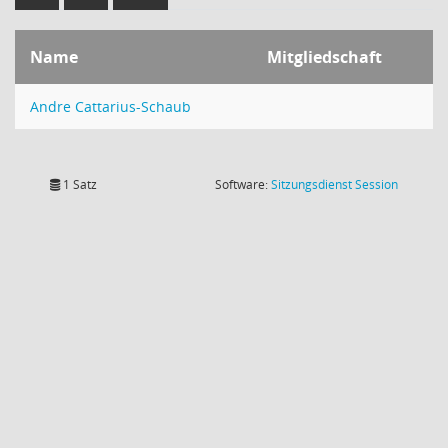
Name
Mitgliedschaft
Andre Cattarius-Schaub
(Wird in
1 Satz
Software:
Sitzungsdienst
Session