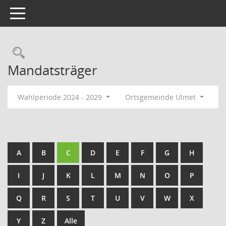
Toggle navigation
Rechercheauswahl
Mandatsträger
Wahlperiode 2024 - 2029
Ortsgemeinde Ulmet
A
B
C
D
E
F
G
H
I
J
K
L
M
N
O
P
Q
R
S
T
U
V
W
X
Y
Z
Alle