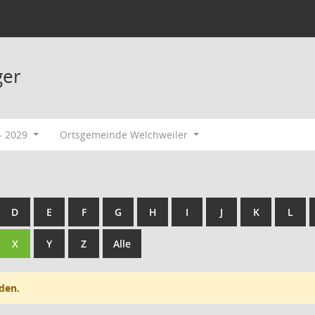
ger
- 2029
Ortsgemeinde Welchweiler
D
E
F
G
H
I
J
K
L
X
Y
Z
Alle
den.