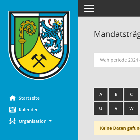
Toggle navigation
Mandatsträ
Wahlperiode 2024 
A
B
C
Startseite
U
V
W
Kalender
Organisation
Keine Daten gefun