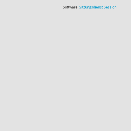
(Wird in
Software:
Sitzungsdienst
Session