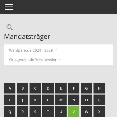
Toggle navigation
Rechercheauswahl
Mandatsträger
Wahlperiode 2024 - 2029
Ortsgemeinde Welchweiler
A
B
C
D
E
F
G
H
I
J
K
L
M
N
O
P
Q
R
S
T
U
V
W
X