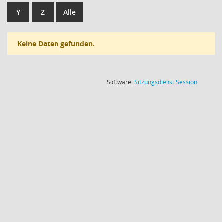
Y
Z
Alle
Keine Daten gefunden.
(Wird in
Software:
Sitzungsdienst
Session