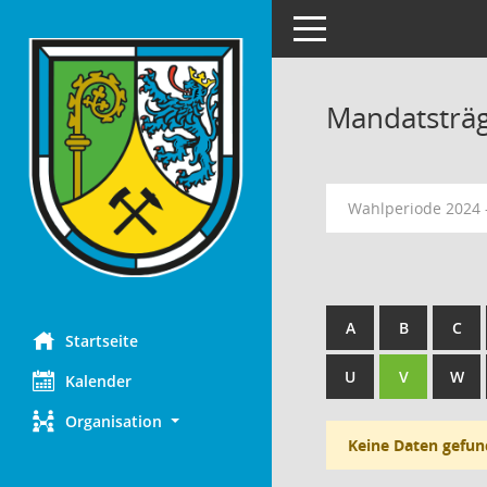
Toggle navigation
Mandatsträ
Wahlperiode 2024 
A
B
C
Startseite
U
V
W
Kalender
Organisation
Keine Daten gefun