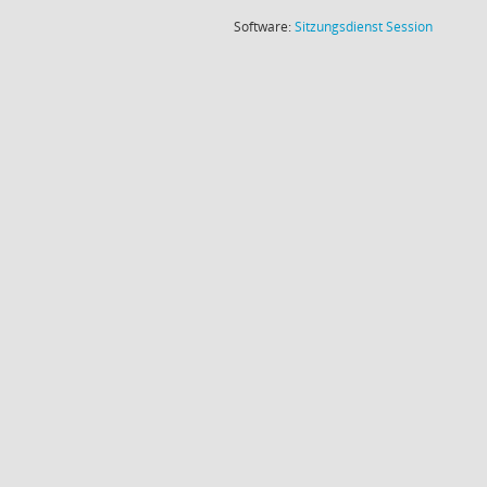
(Wird in
Software:
Sitzungsdienst
Session