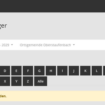
ger
- 2029
Ortsgemeinde Oberstaufenbach
D
E
F
G
H
I
J
K
L
X
Y
Z
Alle
den.