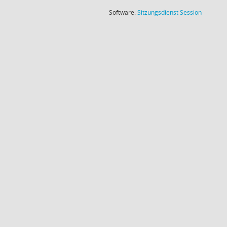
(Wird in
Software:
Sitzungsdienst
Session