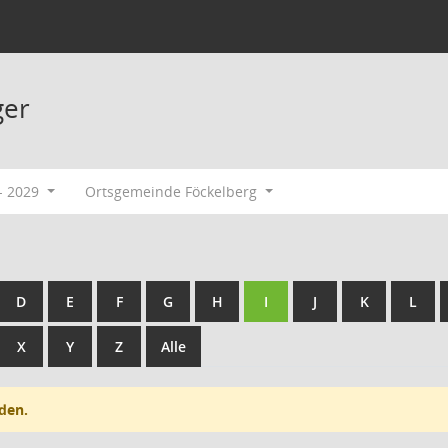
ger
- 2029
Ortsgemeinde Föckelberg
D
E
F
G
H
I
J
K
L
X
Y
Z
Alle
den.