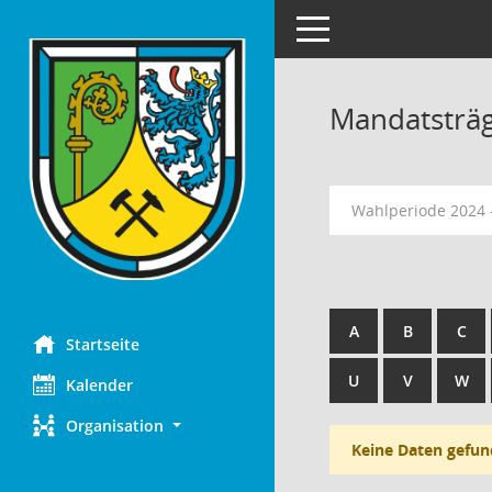
Toggle navigation
Mandatsträ
Wahlperiode 2024 
A
B
C
Startseite
U
V
W
Kalender
Organisation
Keine Daten gefun