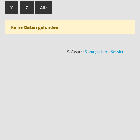
Y
Z
Alle
Keine Daten gefunden.
(Wird in
Software:
Sitzungsdienst
Session