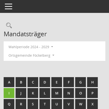
Toggle navigation
Rechercheauswahl
Mandatsträger
Wahlperiode 2024 - 2029
Ortsgemeinde Föckelberg
A
B
C
D
E
F
G
H
I
J
K
L
M
N
O
P
Q
R
S
T
U
V
W
X