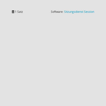
(Wird in
1 Satz
Software:
Sitzungsdienst
Session