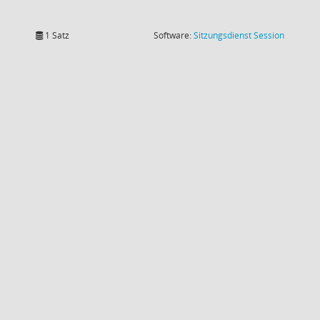
(Wird in
1 Satz
Software:
Sitzungsdienst
Session